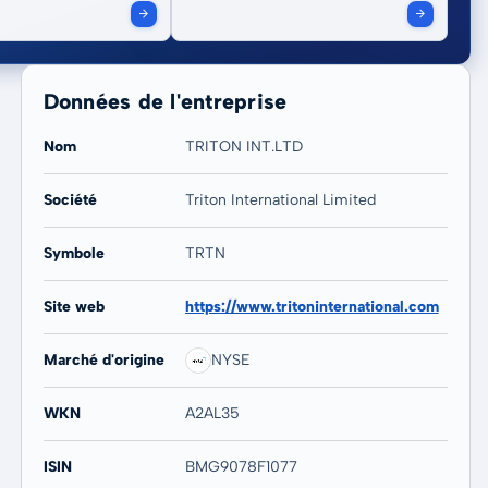
Données de l'entreprise
Nom
TRITON INT.LTD
Société
Triton International Limited
20 ans
Max
Symbole
TRTN
234,52 %
341,94 %
Site web
https://www.tritoninternational.com
Marché d'origine
NYSE
WKN
A2AL35
ISIN
BMG9078F1077