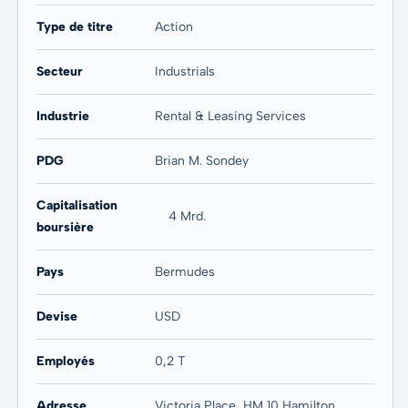
Type de titre
Action
Secteur
Industrials
Industrie
Rental & Leasing Services
PDG
Brian M. Sondey
Capitalisation
4 Mrd.
boursière
Pays
Bermudes
Devise
USD
Employés
0,2 T
Adresse
Victoria Place, HM 10 Hamilton