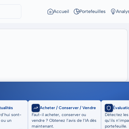
Accueil
Portefeuilles
Analy
ualités
Acheter / Conserver / Vendre
Évaluati
rd’hui sont-
Faut-il acheter, conserver ou
Détectez les
t ou un
vendre ? Obtenez l’avis de l’IA dès
qu’ils n’imp
maintenant.
portefeuille.