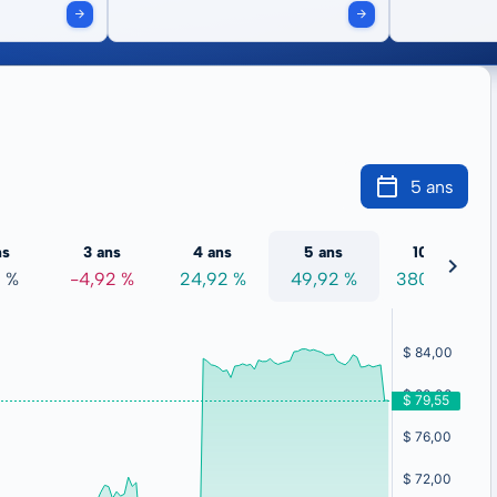
5 ans
ns
3 ans
4 ans
5 ans
10 ans
 %
-4,92 %
24,92 %
49,92 %
380,96 %