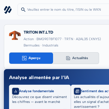
TRITON INT.LTD
Action · BMG9078F1077
· TRTN
· A2AL35
(XNYS)
Bermudes · Industrials
Aperçu
Actualités
Analyse alimentée par l’IA
Analyse fondamentale
Sentiment des act
Découvrez ce que disent vraiment
Les actualités d’aujou
les chiffres — avant le marché
elles un signal d’acha
avertissement ?