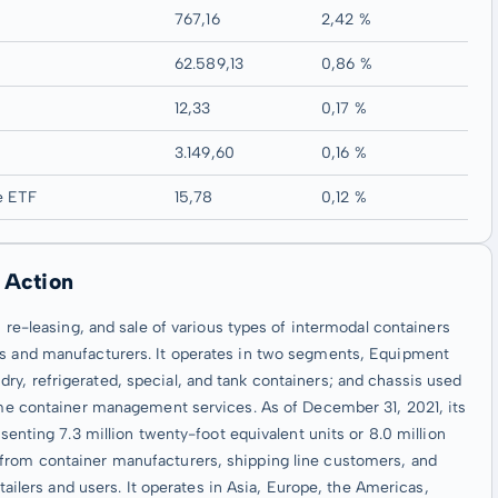
767,16
2,42 %
62.589,13
0,86 %
12,33
0,17 %
3.149,60
0,16 %
e ETF
15,78
0,12 %
 Action
, re-leasing, and sale of various types of intermodal containers
es and manufacturers. It operates in two segments, Equipment
y, refrigerated, special, and tank containers; and chassis used
time container management services. As of December 31, 2021, its
esenting 7.3 million twenty-foot equivalent units or 8.0 million
 from container manufacturers, shipping line customers, and
etailers and users. It operates in Asia, Europe, the Americas,