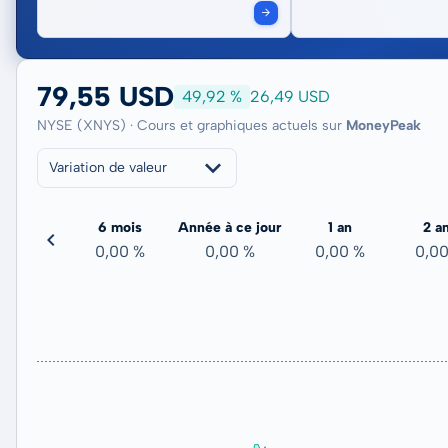
79,55 USD
49,92 %
26,49 USD
NYSE (XNYS) · Cours et graphiques actuels sur
MoneyPeak
Variation de valeur
3 mois
6 mois
Année à ce jour
1 an
2 a
-
0,00 %
0,00 %
0,00 %
0,00