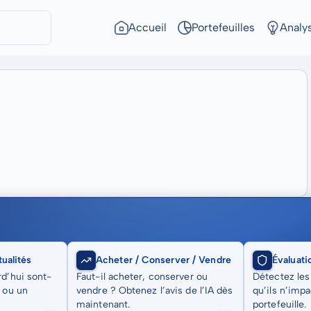
Accueil
Portefeuilles
Analy
ualités
Acheter / Conserver / Vendre
Évaluati
rd’hui sont-
Faut-il acheter, conserver ou
Détectez les
t ou un
vendre ? Obtenez l’avis de l’IA dès
qu’ils n’imp
maintenant.
portefeuille.