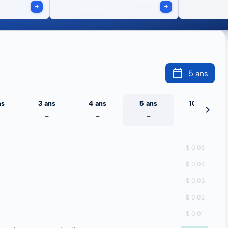
5 ans
ns
3 ans
4 ans
5 ans
10 ans
-
-
-
-