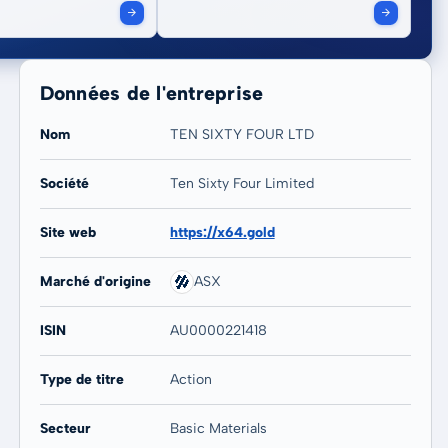
Données de l'entreprise
Nom
TEN SIXTY FOUR LTD
Société
Ten Sixty Four Limited
20 ans
Max
-
-
Site web
https://x64.gold
Marché d'origine
ASX
ISIN
AU0000221418
Type de titre
Action
Secteur
Basic Materials