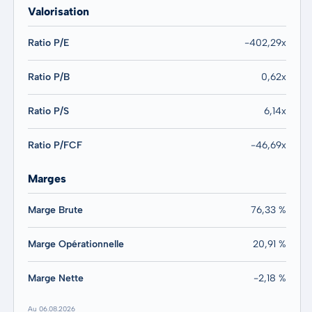
Valorisation
Ratio P/E
-402,29x
Ratio P/B
0,62x
Ratio P/S
6,14x
Ratio P/FCF
-46,69x
Marges
Marge Brute
76,33 %
Marge Opérationnelle
20,91 %
Marge Nette
-2,18 %
Au 06.08.2026