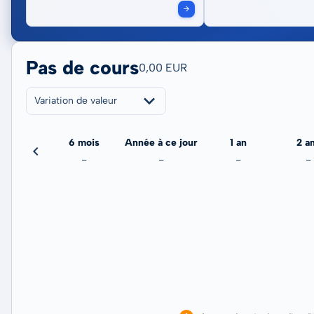
Pas de cours
0,00 EUR
Variation de valeur
3 mois
6 mois
Année à ce jour
1 an
2 a
-
-
-
-
-