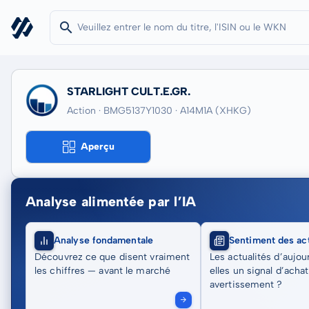
STARLIGHT CULT.E.GR.
Action · BMG5137Y1030
· A14M1A
(XHKG)
Aperçu
Analyse alimentée par l’IA
Analyse fondamentale
Sentiment des act
Découvrez ce que disent vraiment
Les actualités d’aujou
les chiffres — avant le marché
elles un signal d’acha
avertissement ?