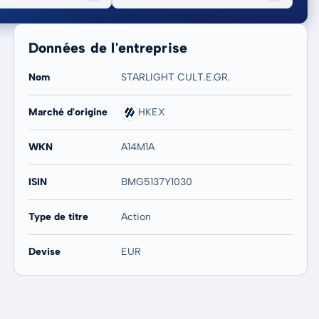
Données de l'entreprise
Nom
STARLIGHT CULT.E.GR.
Marché d'origine
HKEX
20 ans
Max
-
-
WKN
A14M1A
ISIN
BMG5137Y1030
Type de titre
Action
Devise
EUR