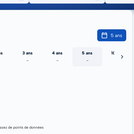
5 ans
ns
3 ans
4 ans
5 ans
10 ans
-
-
-
-
assez de points de données