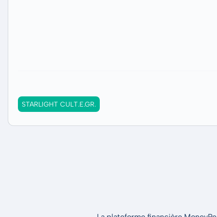
STARLIGHT CULT.E.GR.
La plateforme financière MoneyPeak