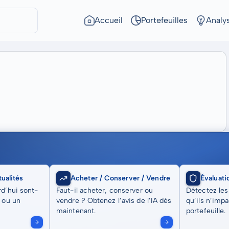
Accueil
Portefeuilles
Analy
ualités
Acheter / Conserver / Vendre
Évaluati
rd’hui sont-
Faut-il acheter, conserver ou
Détectez les
t ou un
vendre ? Obtenez l’avis de l’IA dès
qu’ils n’imp
maintenant.
portefeuille.