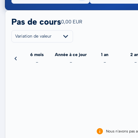
Pas de cours
0,00 EUR
Variation de valeur
3 mois
6 mois
Année à ce jour
1 an
2 a
-
-
-
-
-
Nous n'avons pas 