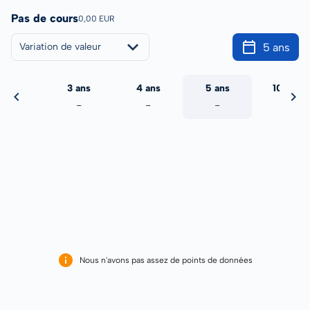
Pas de cours
0,00 EUR
5 ans
Variation de valeur
2 ans
3 ans
4 ans
5 ans
10 ans
-
-
-
-
-
Nous n'avons pas assez de points de données