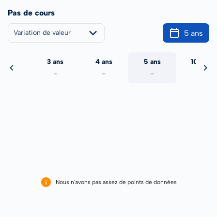
Pas de cours
5 ans
Variation de valeur
2 ans
3 ans
4 ans
5 ans
10 ans
-
-
-
-
-
Nous n'avons pas assez de points de données