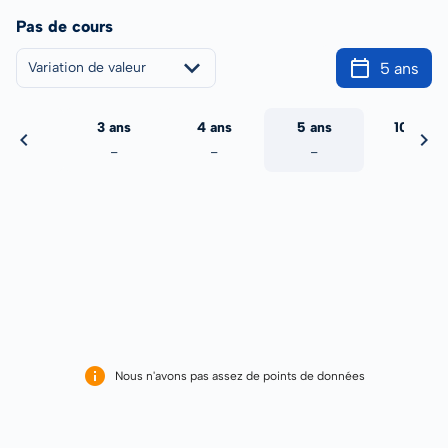
Pas de cours
5 ans
Variation de valeur
2 ans
3 ans
4 ans
5 ans
10 ans
-
-
-
-
-
Nous n'avons pas assez de points de données