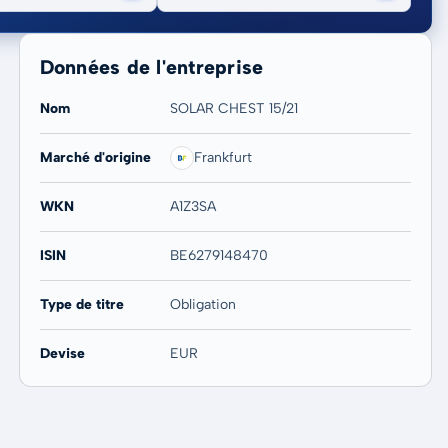
Données de l'entreprise
Nom
SOLAR CHEST 15/21
Marché d'origine
Frankfurt
20 ans
Max
-
-
WKN
A1Z3SA
ISIN
BE6279148470
Type de titre
Obligation
Devise
EUR