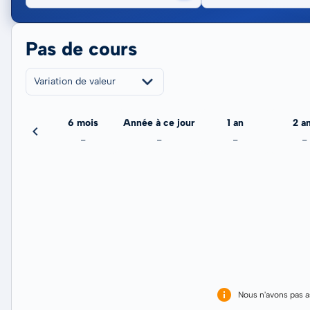
Pas de cours
Variation de valeur
3 mois
6 mois
Année à ce jour
1 an
2 a
-
-
-
-
-
Nous n'avons pas 