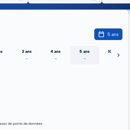
5 ans
ns
3 ans
4 ans
5 ans
10 ans
-
-
-
-
assez de points de données