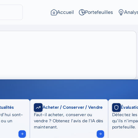
Accueil
Portefeuilles
Analy
ualités
Acheter / Conserver / Vendre
Évaluati
rd’hui sont-
Faut-il acheter, conserver ou
Détectez les
t ou un
vendre ? Obtenez l’avis de l’IA dès
qu’ils n’imp
maintenant.
portefeuille.