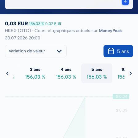
0,03 EUR
156,03 %
0,02 EUR
HKEX (OTC) · Cours et graphiques actuels sur
MoneyPeak
30.07.2026 20:00
5 ans
Variation de valeur
2 ans
3 ans
4 ans
5 ans
10 ans
6,03 %
156,03 %
156,03 %
156,03 %
156,03 %