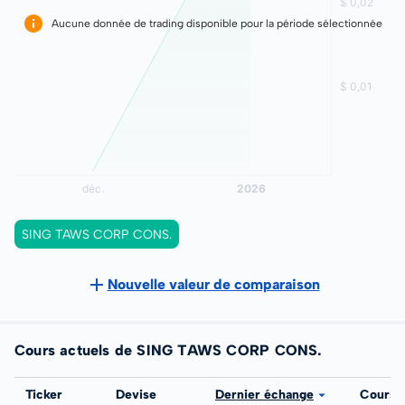
Aucune donnée de trading disponible pour la période sélectionnée
SING TAWS CORP CONS.
Nouvelle valeur de comparaison
Cours actuels de SING TAWS CORP CONS.
Bourse
Ticker
Devise
Dernier échange
Cours