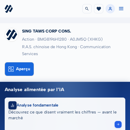
SING TAWS CORP CONS.
Action · BMG8196H1280
· A0JM5Q
(XHKG)
R.A.S. chinoise de Hong Kong · Communication
Services
Aperçu
Analyse alimentée par l’IA
Analyse fondamentale
Découvrez ce que disent vraiment les chiffres — avant le
marché