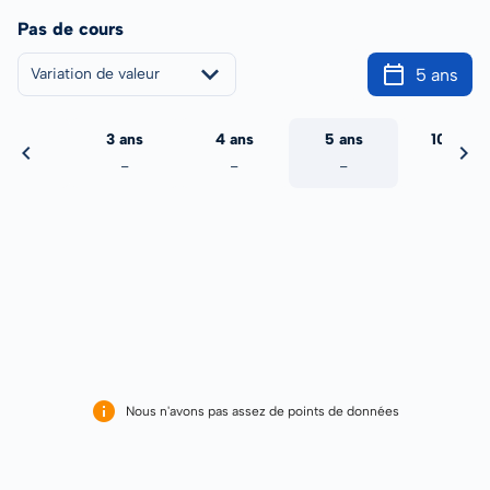
Pas de cours
5 ans
Variation de valeur
2 ans
3 ans
4 ans
5 ans
10 ans
-
-
-
-
-
Nous n'avons pas assez de points de données