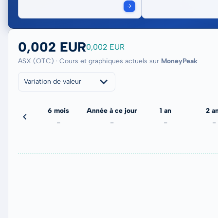
0,002 EUR
0,002 EUR
ASX (OTC) · Cours et graphiques actuels sur
MoneyPeak
Variation de valeur
3 mois
6 mois
Année à ce jour
1 an
2 a
2,65 %
-
-
-
-