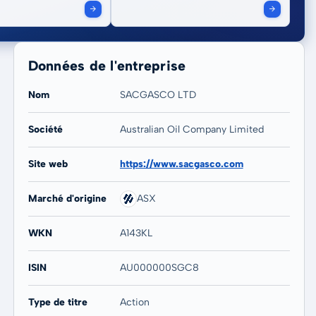
Données de l'entreprise
Nom
SACGASCO LTD
Société
Australian Oil Company Limited
20 ans
Max
Site web
https://www.sacgasco.com
-
-
Marché d'origine
ASX
WKN
A143KL
ISIN
AU000000SGC8
Type de titre
Action