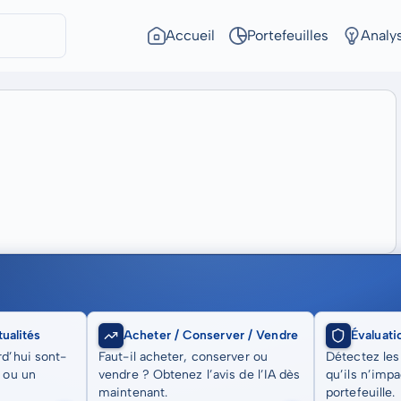
Accueil
Portefeuilles
Analy
ualités
Acheter / Conserver / Vendre
Évaluati
rd’hui sont-
Faut-il acheter, conserver ou
Détectez les
t ou un
vendre ? Obtenez l’avis de l’IA dès
qu’ils n’imp
maintenant.
portefeuille.