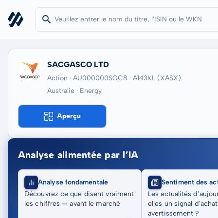
SACGASCO LTD
Action · AU000000SGC8
· A143KL
(XASX)
Australie · Energy
Aperçu
Analyse alimentée par l’IA
Analyse fondamentale
Sentiment des act
Découvrez ce que disent vraiment
Les actualités d’aujou
les chiffres — avant le marché
elles un signal d’acha
avertissement ?