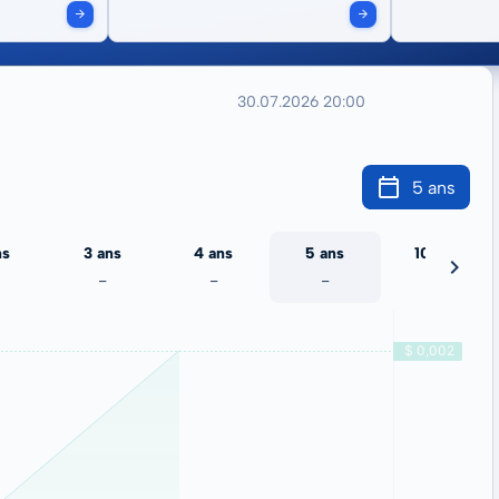
30.07.2026 20:00
5 ans
ns
3 ans
4 ans
5 ans
10 ans
-
-
-
-