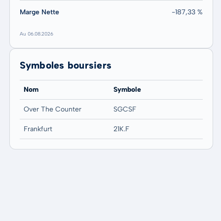
Marge Nette
-187,33 %
Au 06.08.2026
Symboles boursiers
Nom
Symbole
Over The Counter
SGCSF
Frankfurt
21K.F