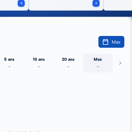
Max
5 ans
10 ans
20 ans
Max
-
-
-
-