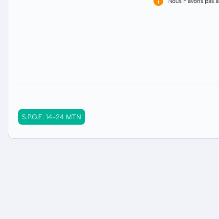
Nous n'avons pas 
S.P.G.E. 14-24 MTN