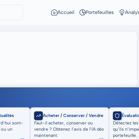
Accueil
Portefeuilles
Analy
ualités
Acheter / Conserver / Vendre
Évaluati
rd’hui sont-
Faut-il acheter, conserver ou
Détectez les
t ou un
vendre ? Obtenez l’avis de l’IA dès
qu’ils n’imp
maintenant.
portefeuille.