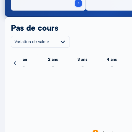
Pas de cours
Variation de valeur
jour
1 an
2 ans
3 ans
4 ans
-
-
-
-