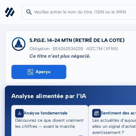
S.P.G.E. 14-24 MTN
(RETIRÉ DE LA COTE)
Obligation · BE6262536228
· A1ZC7M
(XFRA)
Ce titre n’est plus négocié.
Aperçu
Analyse alimentée par l’IA
Analyse fondamentale
Sentiment des act
Découvrez ce que disent vraiment
Les actualités d’aujou
les chiffres — avant le marché
elles un signal d’acha
avertissement ?