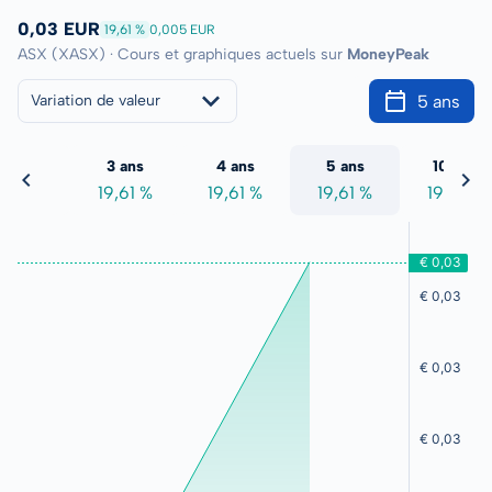
0,03 EUR
19,61 %
0,005 EUR
ASX (XASX) · Cours et graphiques actuels sur
MoneyPeak
5 ans
Variation de valeur
2 ans
3 ans
4 ans
5 ans
10 ans
9,61 %
19,61 %
19,61 %
19,61 %
19,61 %