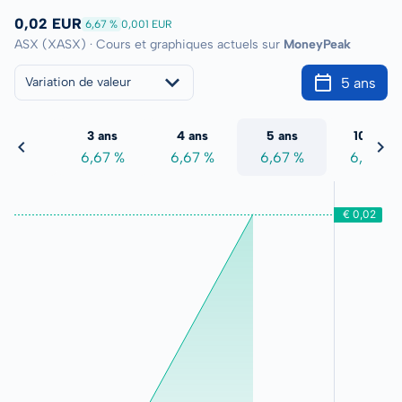
0,02 EUR
6,67 %
0,001 EUR
ASX (XASX) · Cours et graphiques actuels sur
MoneyPeak
5 ans
Variation de valeur
2 ans
3 ans
4 ans
5 ans
10 ans
,67 %
6,67 %
6,67 %
6,67 %
6,67 %