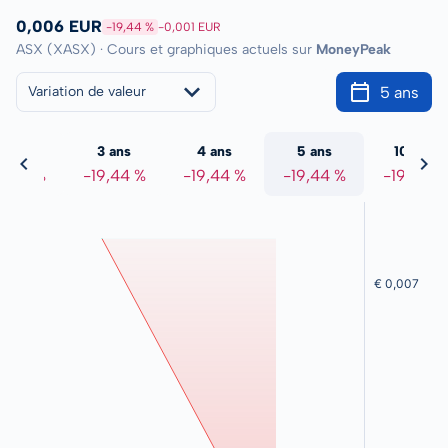
0,006 EUR
-19,44 %
-0,001 EUR
ASX (XASX) · Cours et graphiques actuels sur
MoneyPeak
5 ans
Variation de valeur
2 ans
3 ans
4 ans
5 ans
10 ans
9,44 %
-19,44 %
-19,44 %
-19,44 %
-19,44 %