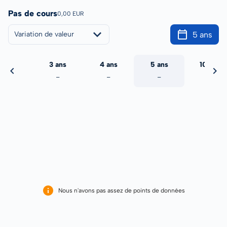
Pas de cours
0,00 EUR
5 ans
Variation de valeur
2 ans
3 ans
4 ans
5 ans
10 ans
-
-
-
-
-
Nous n'avons pas assez de points de données