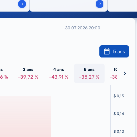
30.07.2026 20:00
5 ans
ns
3 ans
4 ans
5 ans
10 ans
86 %
-39,72 %
-43,91 %
-35,27 %
-38,99 %