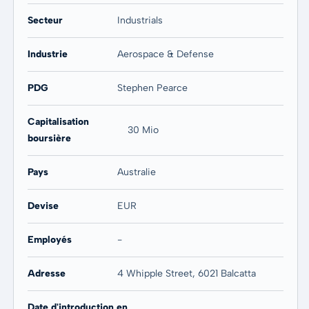
Secteur
Industrials
Industrie
Aerospace & Defense
PDG
Stephen Pearce
Capitalisation
30 Mio
boursière
Pays
Australie
Devise
EUR
Employés
-
Adresse
4 Whipple Street, 6021 Balcatta
Date d'introduction en