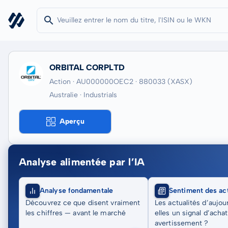
ORBITAL CORPLTD
Action · AU000000OEC2
· 880033
(XASX)
Australie · Industrials
Aperçu
Analyse alimentée par l’IA
Analyse fondamentale
Sentiment des act
Découvrez ce que disent vraiment
Les actualités d’aujou
les chiffres — avant le marché
elles un signal d’acha
avertissement ?