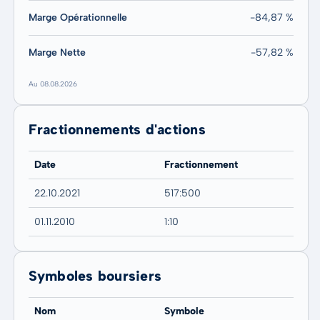
Marge Opérationnelle
-84,87 %
Marge Nette
-57,82 %
Au 08.08.2026
Fractionnements d'actions
Date
Fractionnement
22.10.2021
517:500
01.11.2010
1:10
Symboles boursiers
Nom
Symbole