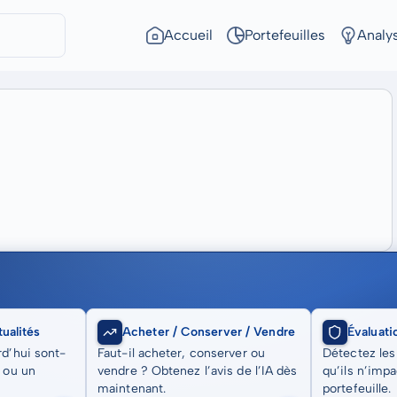
Accueil
Portefeuilles
Analy
ualités
Acheter / Conserver / Vendre
Évaluati
rd’hui sont-
Faut-il acheter, conserver ou
Détectez les
t ou un
vendre ? Obtenez l’avis de l’IA dès
qu’ils n’imp
maintenant.
portefeuille.