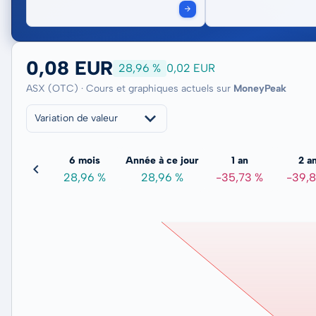
0,08 EUR
28,96 %
0,02 EUR
ASX (OTC) · Cours et graphiques actuels sur
MoneyPeak
Variation de valeur
3 mois
6 mois
Année à ce jour
1 an
2 a
17,70 %
28,96 %
28,96 %
-35,73 %
-39,