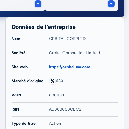
Données de l'entreprise
Nom
ORBITAL CORPLTD
Société
Orbital Corporation Limited
20 ans
Max
Site web
https://orbitaluav.com
-29,41 %
-31,98 %
Marché d'origine
ASX
WKN
880033
ISIN
AU000000OEC2
Type de titre
Action