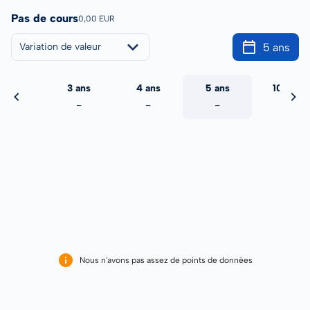
Pas de cours
0,00 EUR
5 ans
Variation de valeur
2 ans
3 ans
4 ans
5 ans
10 ans
-
-
-
-
-
Nous n'avons pas assez de points de données