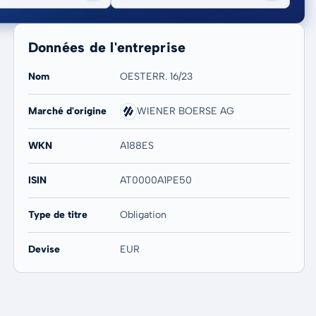
Données de l'entreprise
Nom
OESTERR. 16/23
Marché d'origine
WIENER BOERSE AG
20 ans
Max
-
-
WKN
A188ES
ISIN
AT0000A1PE50
Type de titre
Obligation
Devise
EUR