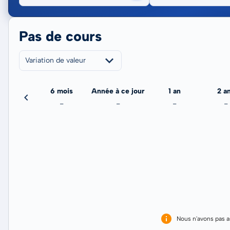
Pas de cours
Variation de valeur
3 mois
6 mois
Année à ce jour
1 an
2 a
-
-
-
-
-
Nous n'avons pas 