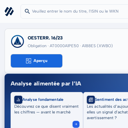
OESTERR. 16/23
Obligation · AT0000A1PE50
· A188ES
(XWBO)
Aperçu
Analyse alimentée par l’IA
Analyse fondamentale
Sentiment des act
Découvrez ce que disent vraiment
Les actualités d’aujou
les chiffres — avant le marché
elles un signal d’acha
avertissement ?