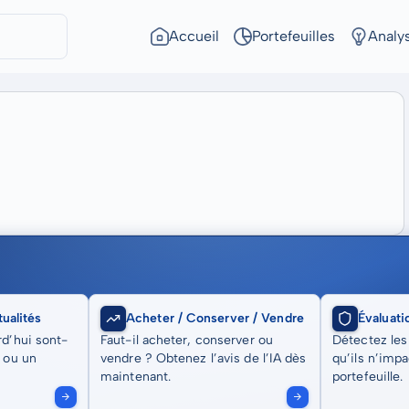
Accueil
Portefeuilles
Analy
ualités
Acheter / Conserver / Vendre
Évaluati
rd’hui sont-
Faut-il acheter, conserver ou
Détectez les
t ou un
vendre ? Obtenez l’avis de l’IA dès
qu’ils n’imp
maintenant.
portefeuille.