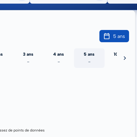
5 ans
ns
3 ans
4 ans
5 ans
10 ans
-
-
-
-
assez de points de données