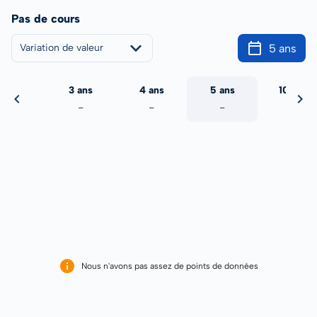
Pas de cours
5 ans
Variation de valeur
2 ans
3 ans
4 ans
5 ans
10 ans
-
-
-
-
-
Nous n'avons pas assez de points de données