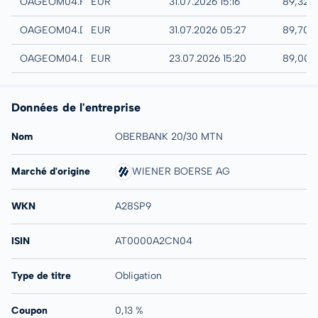
Hamburg
OAGEOM04.HAMB
EUR
31.07.2026 15:16
89,32 
Quotrix
OAGEOM04.DUSD
EUR
31.07.2026 05:27
89,70 
Düsseldorf
OAGEOM04.DUSB
EUR
23.07.2026 15:20
89,00 
Données de l'entreprise
Nom
OBERBANK 20/30 MTN
Marché d'origine
WIENER BOERSE AG
WKN
A28SP9
ISIN
AT0000A2CN04
Type de titre
Obligation
Coupon
0,13 %