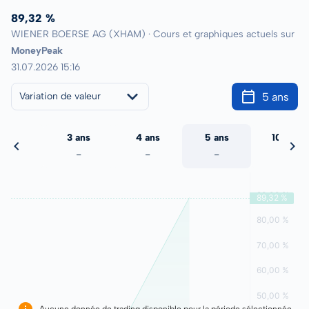
89,32 %
WIENER BOERSE AG (XHAM) · Cours et graphiques actuels sur
MoneyPeak
31.07.2026 15:16
5 ans
Variation de valeur
2 ans
3 ans
4 ans
5 ans
10 ans
-
-
-
-
-
Aucune donnée de trading disponible pour la période sélectionnée