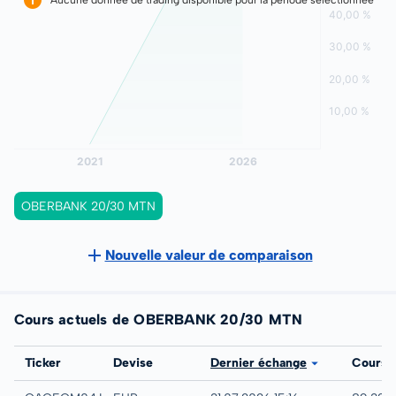
OBERBANK 20/30 MTN
Nouvelle valeur de comparaison
Cours actuels de OBERBANK 20/30 MTN
Bourse
Ticker
Devise
Dernier échange
Cours