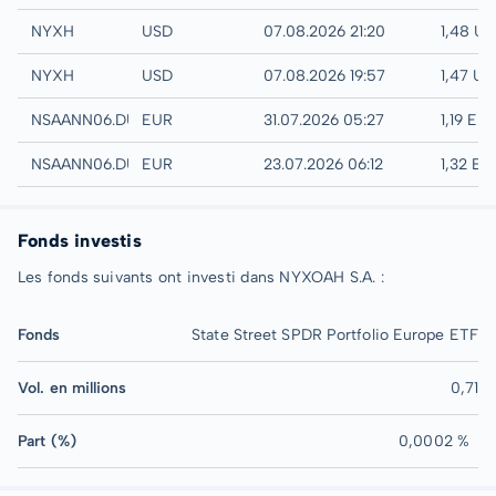
NASDAQ
NYXH
USD
07.08.2026 21:20
1,48 U
IEX
NYXH
USD
07.08.2026 19:57
1,47 US
Quotrix
NSAANN06.DUSD
EUR
31.07.2026 05:27
1,19 EU
Düsseldorf
NSAANN06.DUSB
EUR
23.07.2026 06:12
1,32 EU
Fonds investis
Les fonds suivants ont investi dans NYXOAH S.A. :
Fonds
State Street SPDR Portfolio Europe ETF
Vol. en millions
0,71
Part (%)
0,0002 %