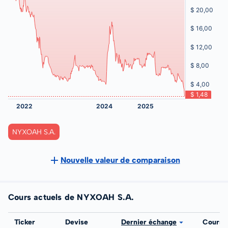
NYXOAH S.A.
Nouvelle valeur de comparaison
Cours actuels de NYXOAH S.A.
Bourse
Ticker
Devise
Dernier échange
Cours