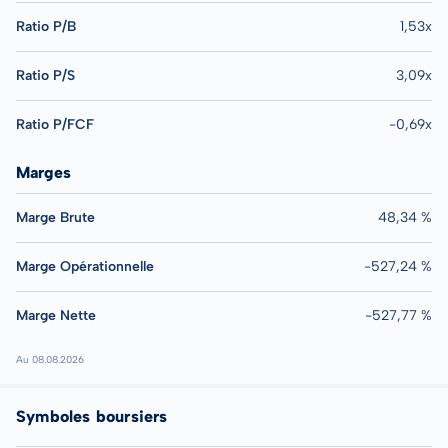
Ratio P/B
1,53x
Ratio P/S
3,09x
Ratio P/FCF
-0,69x
Marges
Marge Brute
48,34 %
Marge Opérationnelle
-527,24 %
Marge Nette
-527,77 %
Au 08.08.2026
Symboles boursiers