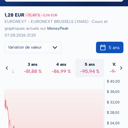
1,28 EUR
-70,49 %
-3,06 EUR
EURONEXT - EURONEXT BRUSSELS (XNAS) · Cours et
graphiques actuels sur
MoneyPeak
07.08.2026 21:20
5 ans
Variation de valeur
2 ans
3 ans
4 ans
5 ans
10 ans
3,07 %
-81,88 %
-86,99 %
-95,94 %
-94,10 %