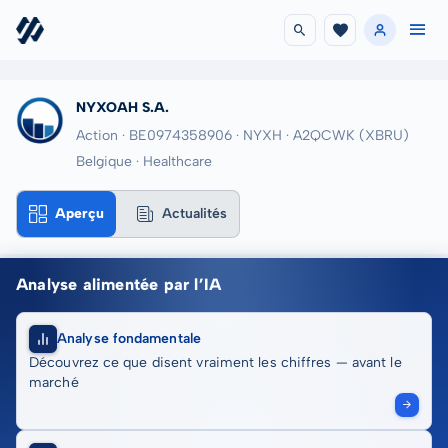
NYXOAH S.A.
Action · BE0974358906
· NYXH
· A2QCWK
(XBRU)
Belgique · Healthcare
Aperçu
Actualités
Analyse alimentée par l’IA
Analyse fondamentale
Découvrez ce que disent vraiment les chiffres — avant le
marché