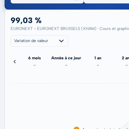
99,03 %
EURONEXT - EURONEXT BRUSSELS (XHAM) · Cours et graphiq
Variation de valeur
3 mois
6 mois
Année à ce jour
1 an
2 a
-
-
-
-
-