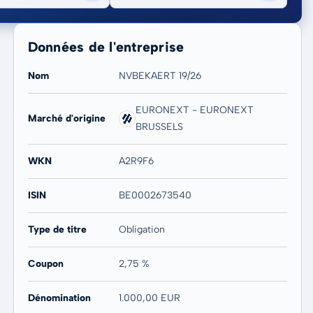
Données de l'entreprise
Nom
NVBEKAERT 19/26
EURONEXT - EURONEXT
Marché d'origine
BRUSSELS
20 ans
Max
-
-
WKN
A2R9F6
ISIN
BE0002673540
Type de titre
Obligation
Coupon
2,75 %
Dénomination
1.000,00 EUR