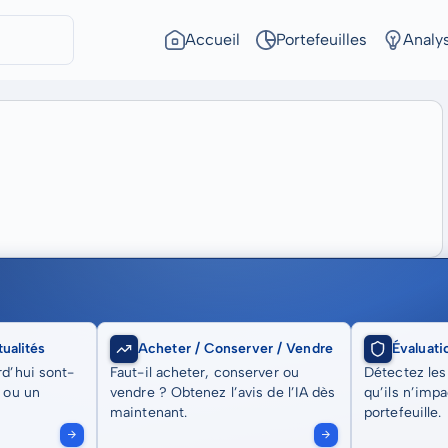
Accueil
Portefeuilles
Analy
ualités
Acheter / Conserver / Vendre
Évaluati
rd’hui sont-
Faut-il acheter, conserver ou
Détectez les
t ou un
vendre ? Obtenez l’avis de l’IA dès
qu’ils n’imp
maintenant.
portefeuille.