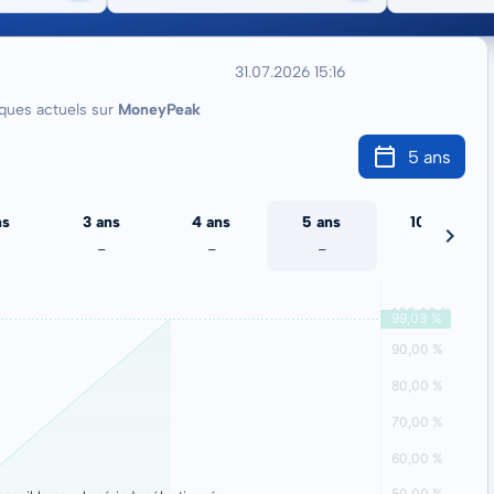
31.07.2026 15:16
ues actuels sur
MoneyPeak
5 ans
ns
3 ans
4 ans
5 ans
10 ans
-
-
-
-