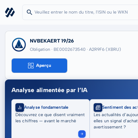
NVBEKAERT 19/26
Obligation · BE0002673540
· A2R9F6
(XBRU)
Aperçu
Analyse alimentée par l’IA
Analyse fondamentale
Sentiment des act
Découvrez ce que disent vraiment
Les actualités d’aujou
les chiffres — avant le marché
elles un signal d’acha
avertissement ?