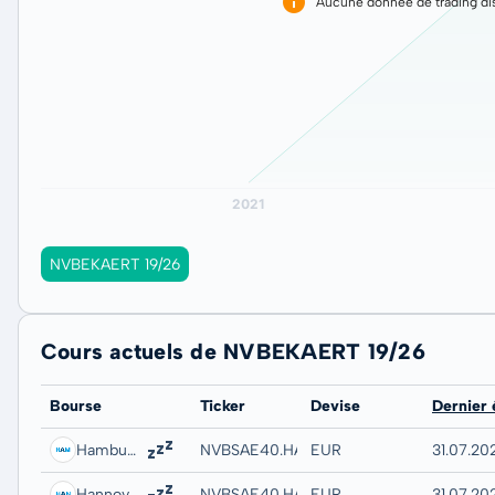
Aucune donnée de trading dis
NVBEKAERT 19/26
Cours actuels de NVBEKAERT 19/26
Bourse
Ticker
Devise
Dernier
Hamburg
NVBSAE40.HAMB
EUR
31.07.202
Hannover
NVBSAE40.HANB
EUR
31.07.20