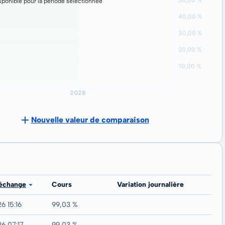
ponible pour la période sélectionnée
Nouvelle valeur de comparaison
 échange
Cours
Variation journalière
6 15:16
99,03 %
26 07:17
99,03 %