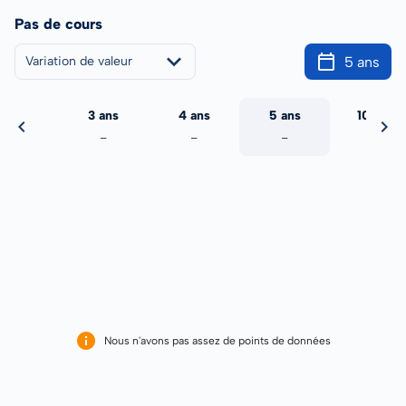
Pas de cours
5 ans
Variation de valeur
2 ans
3 ans
4 ans
5 ans
10 ans
-
-
-
-
-
Nous n'avons pas assez de points de données