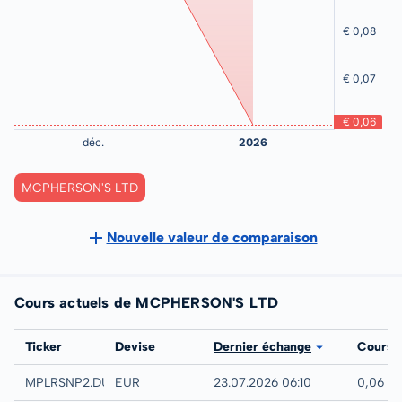
MCPHERSON'S LTD
Nouvelle valeur de comparaison
Cours actuels de MCPHERSON'S LTD
Bourse
Ticker
Devise
Dernier échange
Cours
Düsseldorf
MPLRSNP2.DUSB
EUR
23.07.2026 06:10
0,06 E