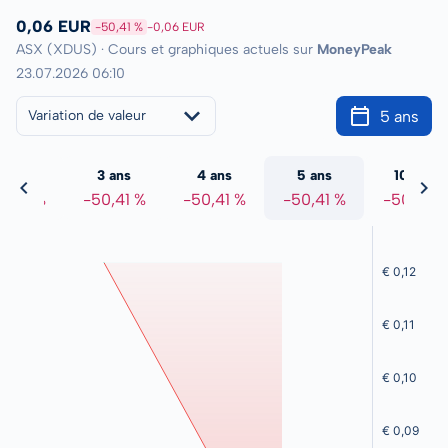
0,06 EUR
-50,41 %
-0,06 EUR
ASX (XDUS) · Cours et graphiques actuels sur
MoneyPeak
23.07.2026 06:10
5 ans
Variation de valeur
2 ans
3 ans
4 ans
5 ans
10 ans
0,41 %
-50,41 %
-50,41 %
-50,41 %
-50,41 %