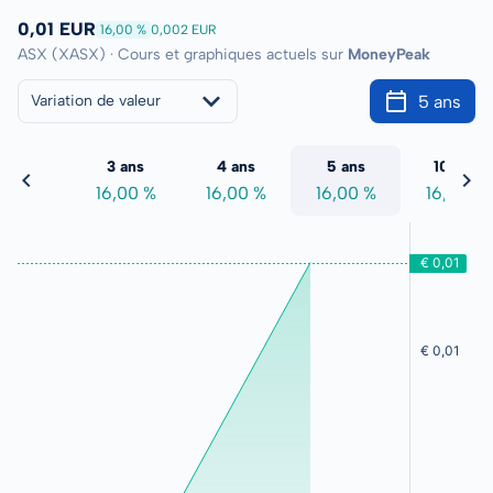
0,01 EUR
16,00 %
0,002 EUR
ASX (XASX) · Cours et graphiques actuels sur
MoneyPeak
5 ans
Variation de valeur
2 ans
3 ans
4 ans
5 ans
10 ans
6,00 %
16,00 %
16,00 %
16,00 %
16,00 %