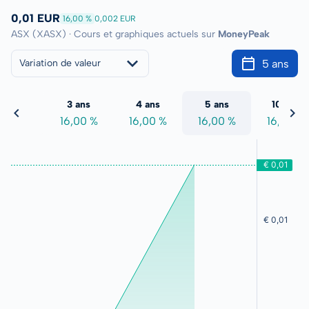
0,01 EUR
16,00 %
0,002 EUR
ASX (XASX) · Cours et graphiques actuels sur
MoneyPeak
5 ans
Variation de valeur
2 ans
3 ans
4 ans
5 ans
10 ans
6,00 %
16,00 %
16,00 %
16,00 %
16,00 %