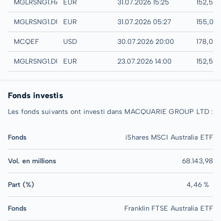
Hamburg
MGLRSNG1.HAMB
EUR
31.07.2026 15:25
152,52
Quotrix
MGLRSNG1.DUSD
EUR
31.07.2026 05:27
155,00
UTC
MCQEF
USD
30.07.2026 20:00
178,00
Düsseldorf
MGLRSNG1.DUSB
EUR
23.07.2026 14:00
152,58
Fonds investis
Les fonds suivants ont investi dans MACQUARIE GROUP LTD :
Fonds
iShares MSCI Australia ETF
Vol. en millions
68.143,98
Part (%)
4,46 %
Fonds
Franklin FTSE Australia ETF