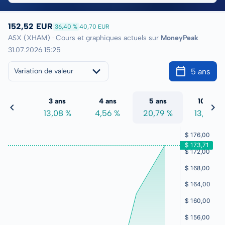
152,52 EUR
36,40 %
40,70 EUR
ASX (XHAM) · Cours et graphiques actuels sur
MoneyPeak
31.07.2026 15:25
5 ans
Variation de valeur
2 ans
3 ans
4 ans
5 ans
10 ans
2,47 %
13,08 %
4,56 %
20,79 %
13,83 %