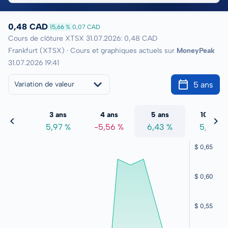
0,48 CAD
15,66 %
0,07 CAD
Cours de clôture XTSX 31.07.2026: 0,48 CAD
Frankfurt (XTSX) · Cours et graphiques actuels sur
MoneyPeak
31.07.2026 19:41
5 ans
Variation de valeur
2 ans
3 ans
4 ans
5 ans
10 ans
,38 %
5,97 %
-5,56 %
6,43 %
5,13 %