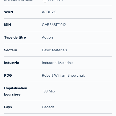
WKN
A3DH2K
ISIN
CA53681T1012
Type de titre
Action
Secteur
Basic Materials
Industrie
Industrial Materials
PDG
Robert William Shewchuk
Capitalisation
33 Mio
boursière
Pays
Canada