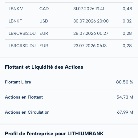
TSX-V
LBNK.V
CAD
31.07.2026 19:41
0,48 C
UTC
LBNKF
USD
30.07.2026 20:00
0,32 U
Quotrix
LBRCRS12.DUSD
EUR
28.07.2026 05:27
0,28 E
Düsseldorf
LBRCRS12.DUSB
EUR
23.07.2026 06:13
0,28 E
Flottant et Liquidité des Actions
Flottant Libre
80,50 %
Actions en Flottant
54,73 M
Actions en Circulation
67,99 M
Profil de l'entreprise pour LITHIUMBANK