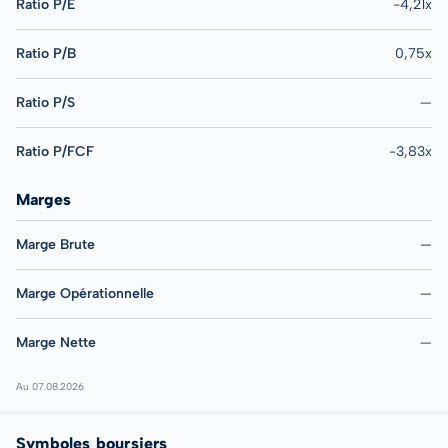
Ratio P/E
-4,21x
Ratio P/B
0,75x
Ratio P/S
—
Ratio P/FCF
-3,83x
Marges
Marge Brute
—
Marge Opérationnelle
—
Marge Nette
—
Au 07.08.2026
Symboles boursiers