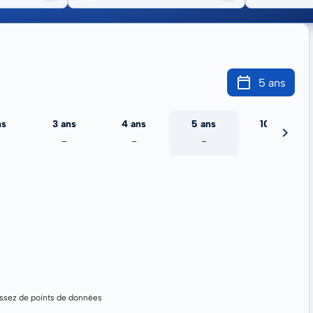
5 ans
ns
3 ans
4 ans
5 ans
10 ans
-
-
-
-
assez de points de données