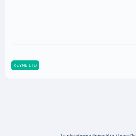
KEYNE LTD
La plateforme financière MoneyPeak