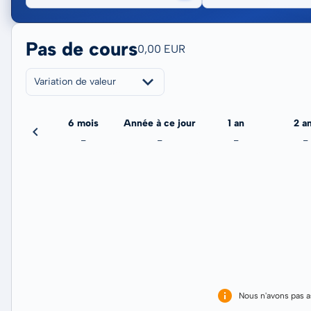
Pas de cours
0,00 EUR
Variation de valeur
3 mois
6 mois
Année à ce jour
1 an
2 a
-
-
-
-
-
Nous n'avons pas 