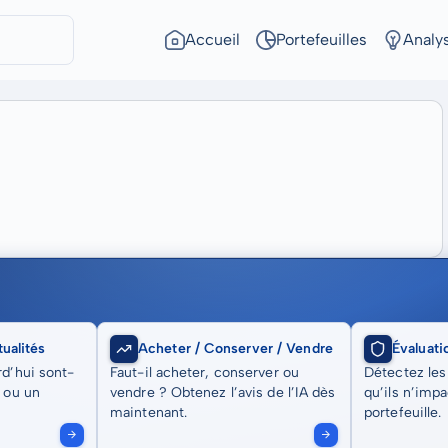
Accueil
Portefeuilles
Analy
ualités
Acheter / Conserver / Vendre
Évaluati
rd’hui sont-
Faut-il acheter, conserver ou
Détectez les
t ou un
vendre ? Obtenez l’avis de l’IA dès
qu’ils n’imp
maintenant.
portefeuille.