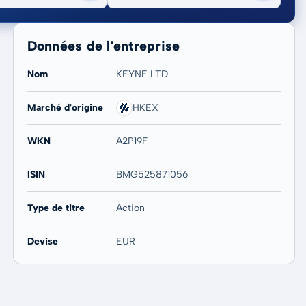
Données de l'entreprise
Nom
KEYNE LTD
Marché d'origine
HKEX
20 ans
Max
-
-
WKN
A2P19F
ISIN
BMG525871056
Type de titre
Action
Devise
EUR