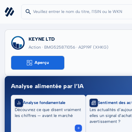
KEYNE LTD
Action · BMG525871056
· A2P19F
(XHKG)
Aperçu
Analyse alimentée par l’IA
Analyse fondamentale
Sentiment des act
Découvrez ce que disent vraiment
Les actualités d’aujou
les chiffres — avant le marché
elles un signal d’acha
avertissement ?