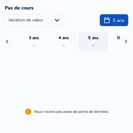
Pas de cours
5 ans
Variation de valeur
2 ans
3 ans
4 ans
5 ans
10 ans
-
-
-
-
-
Nous n'avons pas assez de points de données