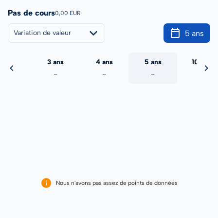
Pas de cours
0,00 EUR
5 ans
Variation de valeur
2 ans
3 ans
4 ans
5 ans
10 ans
-
-
-
-
-
Nous n'avons pas assez de points de données