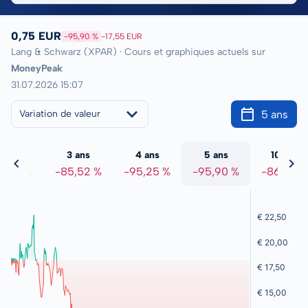
0,75 EUR
-95,90 %
-17,55 EUR
Lang & Schwarz (XPAR) · Cours et graphiques actuels sur
MoneyPeak
31.07.2026 15:07
5 ans
Variation de valeur
2 ans
3 ans
4 ans
5 ans
10 ans
9,17 %
-85,52 %
-95,25 %
-95,90 %
-86,36 %