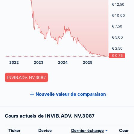
INVIB.ADV. NV,3087
Nouvelle valeur de comparaison
Cours actuels de INVIB.ADV. NV,3087
Bourse
Ticker
Devise
Dernier échange
Cours