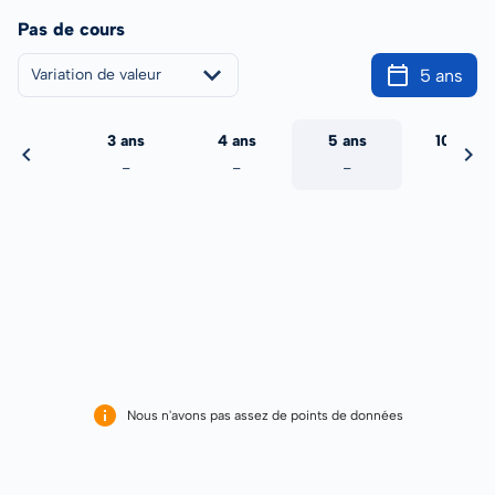
Pas de cours
5 ans
Variation de valeur
2 ans
3 ans
4 ans
5 ans
10 ans
-
-
-
-
-
Nous n'avons pas assez de points de données