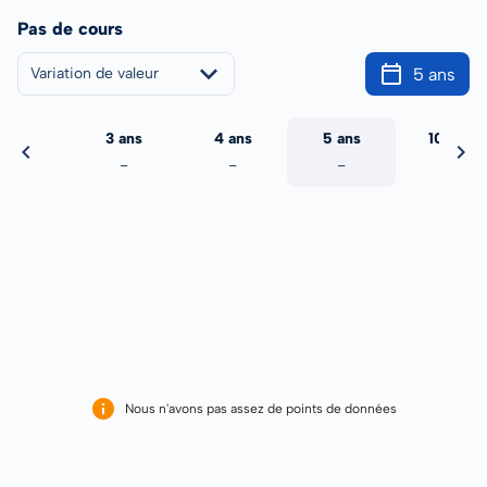
Pas de cours
5 ans
Variation de valeur
2 ans
3 ans
4 ans
5 ans
10 ans
-
-
-
-
-
Nous n'avons pas assez de points de données