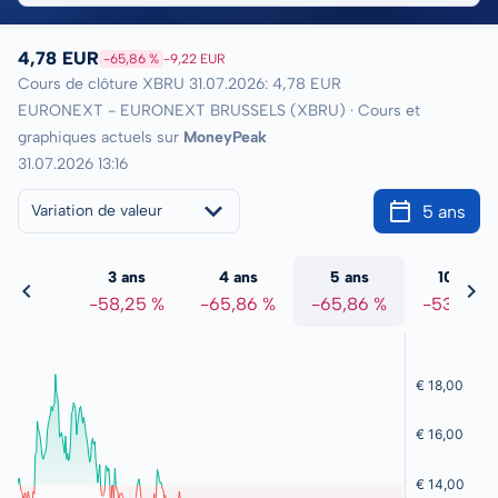
4,78 EUR
-65,86 %
-9,22 EUR
Cours de clôture XBRU 31.07.2026: 4,78 EUR
EURONEXT - EURONEXT BRUSSELS (XBRU) · Cours et
graphiques actuels sur
MoneyPeak
31.07.2026 13:16
5 ans
Variation de valeur
2 ans
3 ans
4 ans
5 ans
10 ans
2,74 %
-58,25 %
-65,86 %
-65,86 %
-53,99 %