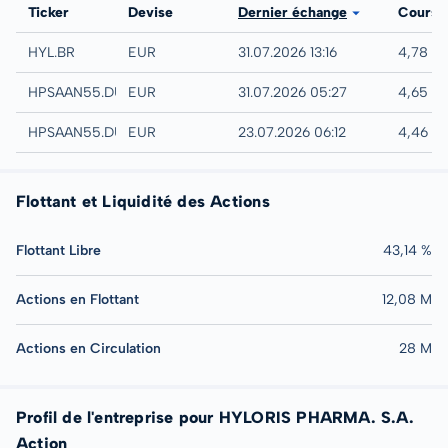
Bourse
Ticker
Devise
Dernier échange
Cours
EURONEXT - EURONEXT BRUSSELS
HYL.BR
EUR
31.07.2026 13:16
4,78 E
Quotrix
HPSAAN55.DUSD
EUR
31.07.2026 05:27
4,65 E
Düsseldorf
HPSAAN55.DUSB
EUR
23.07.2026 06:12
4,46 E
Flottant et Liquidité des Actions
Flottant Libre
43,14 %
Actions en Flottant
12,08 M
Actions en Circulation
28 M
Profil de l'entreprise pour HYLORIS PHARMA. S.A.
Action