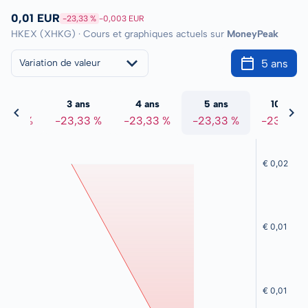
0,01 EUR
-23,33 %
-0,003 EUR
HKEX (XHKG) · Cours et graphiques actuels sur
MoneyPeak
5 ans
Variation de valeur
2 ans
3 ans
4 ans
5 ans
10 ans
3,33 %
-23,33 %
-23,33 %
-23,33 %
-23,33 %