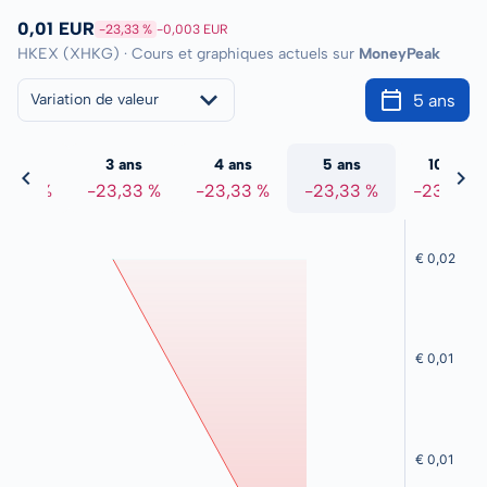
0,01 EUR
-23,33 %
-0,003 EUR
HKEX (XHKG) · Cours et graphiques actuels sur
MoneyPeak
5 ans
Variation de valeur
2 ans
3 ans
4 ans
5 ans
10 ans
3,33 %
-23,33 %
-23,33 %
-23,33 %
-23,33 %