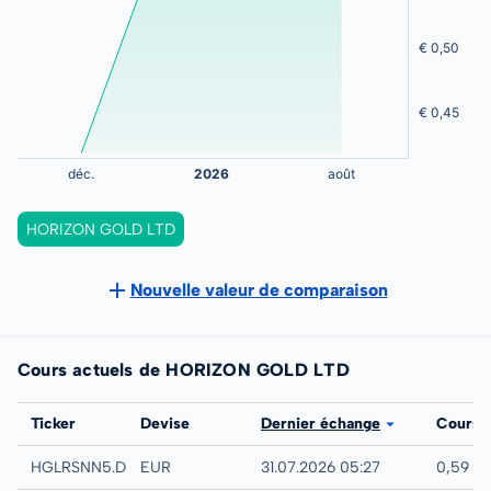
HORIZON GOLD LTD
Nouvelle valeur de comparaison
Cours actuels de HORIZON GOLD LTD
Bourse
Ticker
Devise
Dernier échange
Cours
Quotrix
HGLRSNN5.DUSD
EUR
31.07.2026 05:27
0,59 E