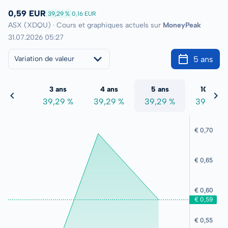
0,59 EUR
39,29 %
0,16 EUR
ASX (XDQU) · Cours et graphiques actuels sur
MoneyPeak
31.07.2026 05:27
5 ans
Variation de valeur
2 ans
3 ans
4 ans
5 ans
10 ans
9,29 %
39,29 %
39,29 %
39,29 %
39,29 %