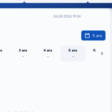
06.08.2026 19:34
5 ans
ns
3 ans
4 ans
5 ans
10 ans
-
-
-
-