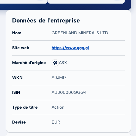
Données de l'entreprise
Nom
GREENLAND MINERALS LTD
Site web
https://www.ggg.gl
20 ans
Max
Marché d'origine
ASX
-
-
WKN
A0JM17
ISIN
AU000000GGG4
Type de titre
Action
Devise
EUR