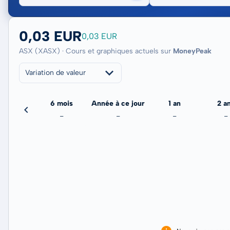
0,03 EUR
0,03 EUR
ASX (XASX) · Cours et graphiques actuels sur
MoneyPeak
Variation de valeur
3 mois
6 mois
Année à ce jour
1 an
2 a
-
-
-
-
-