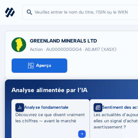
GREENLAND MINERALS LTD
Action · AU000000GGG4
· A0JM17
(XASX)
Aperçu
Analyse alimentée par l’IA
Analyse fondamentale
Sentiment des act
Découvrez ce que disent vraiment
Les actualités d’aujou
les chiffres — avant le marché
elles un signal d’acha
avertissement ?