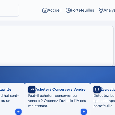
Accueil
Portefeuilles
Analy
ualités
Acheter / Conserver / Vendre
Évaluati
rd’hui sont-
Faut-il acheter, conserver ou
Détectez les
t ou un
vendre ? Obtenez l’avis de l’IA dès
qu’ils n’imp
maintenant.
portefeuille.