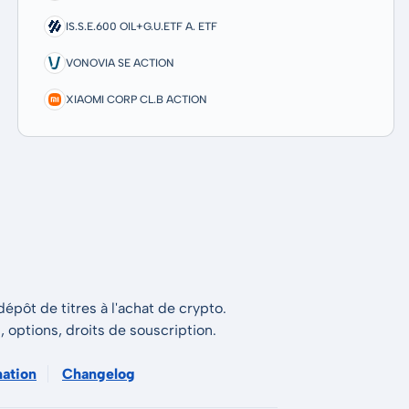
IS.S.E.600 OIL+G.U.ETF A. ETF
VONOVIA SE ACTION
XIAOMI CORP CL.B ACTION
épôt de titres à l'achat de crypto.
s, options, droits de souscription.
mation
Changelog