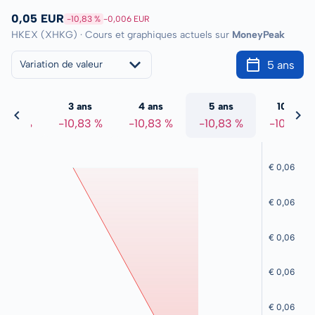
0,05 EUR
-10,83 %
-0,006 EUR
HKEX (XHKG) · Cours et graphiques actuels sur
MoneyPeak
5 ans
Variation de valeur
2 ans
3 ans
4 ans
5 ans
10 ans
0,83 %
-10,83 %
-10,83 %
-10,83 %
-10,83 %