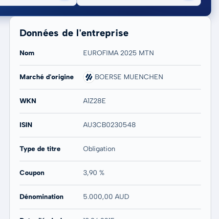
Données de l'entreprise
Nom
EUROFIMA 2025 MTN
Marché d'origine
BOERSE MUENCHEN
20 ans
Max
-
-
WKN
A1Z28E
ISIN
AU3CB0230548
Type de titre
Obligation
Coupon
3,90 %
Dénomination
5.000,00 AUD