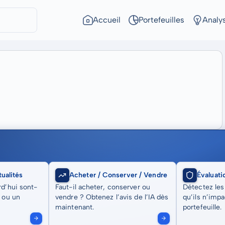
Accueil
Portefeuilles
Analy
ualités
Acheter / Conserver / Vendre
Évaluati
rd’hui sont-
Faut-il acheter, conserver ou
Détectez les
t ou un
vendre ? Obtenez l’avis de l’IA dès
qu’ils n’imp
maintenant.
portefeuille.