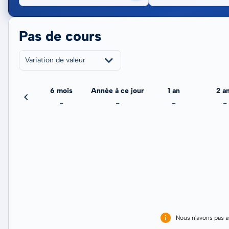
Pas de cours
Variation de valeur
3 mois
6 mois
Année à ce jour
1 an
2 a
-
-
-
-
-
Nous n'avons pas 