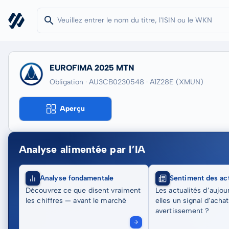
EUROFIMA 2025 MTN
Obligation · AU3CB0230548
· A1Z28E
(XMUN)
Aperçu
Analyse alimentée par l’IA
Analyse fondamentale
Sentiment des act
Découvrez ce que disent vraiment
Les actualités d’aujou
les chiffres — avant le marché
elles un signal d’acha
avertissement ?