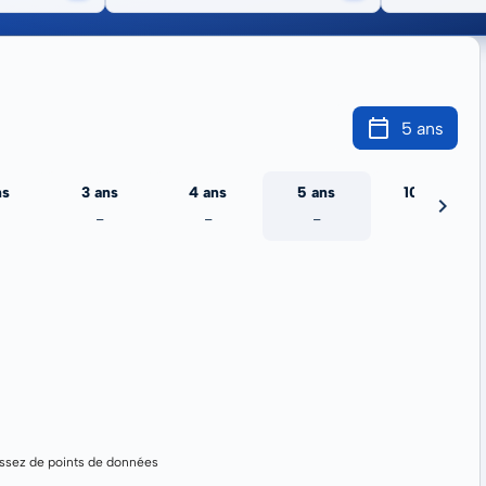
5 ans
ns
3 ans
4 ans
5 ans
10 ans
-
-
-
-
assez de points de données