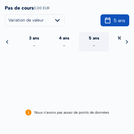
Pas de cours
0,00 EUR
5 ans
Variation de valeur
2 ans
3 ans
4 ans
5 ans
10 ans
-
-
-
-
-
Nous n'avons pas assez de points de données