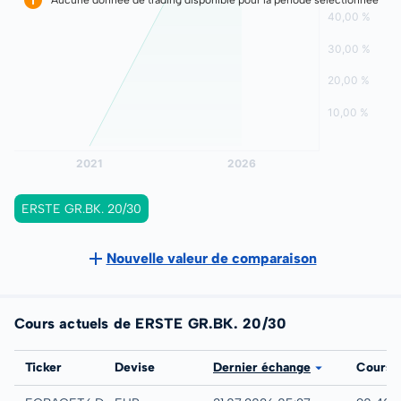
ERSTE GR.BK. 20/30
Nouvelle valeur de comparaison
Cours actuels de ERSTE GR.BK. 20/30
Bourse
Ticker
Devise
Dernier échange
Cours