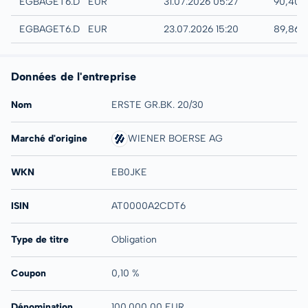
Quotrix
EGBAGET6.DUSD
EUR
31.07.2026 05:27
90,40 
Düsseldorf
EGBAGET6.DUSB
EUR
23.07.2026 15:20
89,86 
Données de l'entreprise
Nom
ERSTE GR.BK. 20/30
Marché d'origine
WIENER BOERSE AG
WKN
EB0JKE
ISIN
AT0000A2CDT6
Type de titre
Obligation
Coupon
0,10 %
Dénomination
100.000,00 EUR