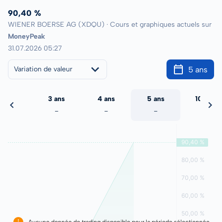
90,40 %
WIENER BOERSE AG (XDQU) · Cours et graphiques actuels sur
MoneyPeak
31.07.2026 05:27
5 ans
Variation de valeur
2 ans
3 ans
4 ans
5 ans
10 ans
-
-
-
-
-
Aucune donnée de trading disponible pour la période sélectionnée