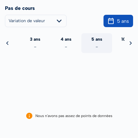
Pas de cours
5 ans
Variation de valeur
2 ans
3 ans
4 ans
5 ans
10 ans
-
-
-
-
-
Nous n'avons pas assez de points de données