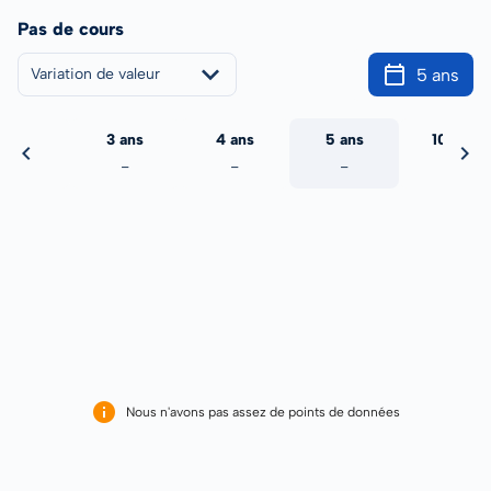
Pas de cours
5 ans
Variation de valeur
2 ans
3 ans
4 ans
5 ans
10 ans
-
-
-
-
-
Nous n'avons pas assez de points de données