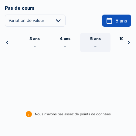
Pas de cours
5 ans
Variation de valeur
2 ans
3 ans
4 ans
5 ans
10 ans
-
-
-
-
-
Nous n'avons pas assez de points de données