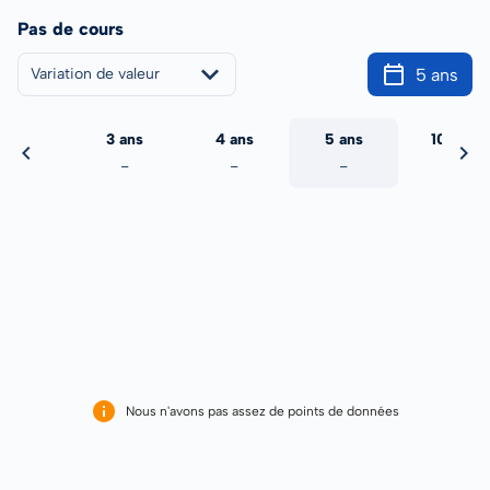
Pas de cours
5 ans
Variation de valeur
2 ans
3 ans
4 ans
5 ans
10 ans
-
-
-
-
-
Nous n'avons pas assez de points de données