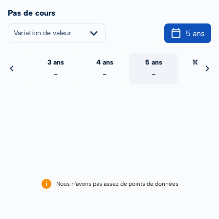
Pas de cours
5 ans
Variation de valeur
2 ans
3 ans
4 ans
5 ans
10 ans
-
-
-
-
-
Nous n'avons pas assez de points de données