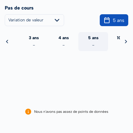
Pas de cours
5 ans
Variation de valeur
2 ans
3 ans
4 ans
5 ans
10 ans
-
-
-
-
-
Nous n'avons pas assez de points de données